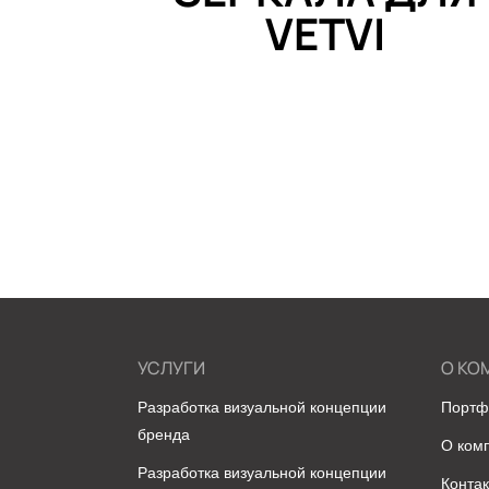
VETVI
УСЛУГИ
О КО
Разработка визуальной концепции
Портф
бренда
О ком
Разработка визуальной концепции
Конта