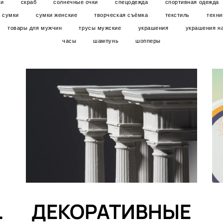
чи
скраб
солнечные очки
спецодежда
спортивная одежда
сумки
сумки женские
творческая съёмка
текстиль
техни
товары для мужчин
трусы мужские
украшения
украшения н
часы
шампунь
шопперы
.
ДЕКОРАТИВНЫЕ