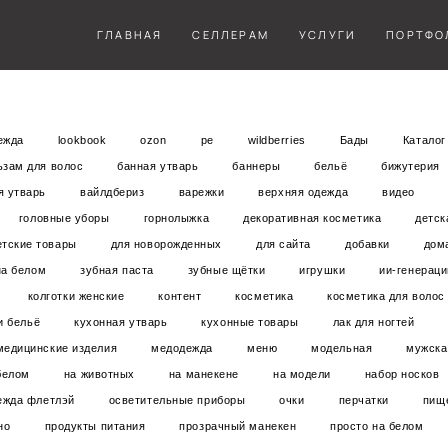
ГЛАВНАЯ
ГЛАВНАЯ
СЕЛЛЕРАМ
СЕЛЛЕРАМ
УСЛУГИ
УСЛУГИ
ПОРТФО
ПОРТФО
дежда
lookbook
ozon
pe
wildberries
Бады
Каталог
ьзам для волос
банная утварь
баннеры
бельё
бижутерия
я утварь
вайлдбериз
варежки
верхняя одежда
видео
головные уборы
горнолыжка
декоративная косметика
детск
етские товары
для новорожденных
для сайта
добавки
дом
на белом
зубная паста
зубные щётки
игрушки
ии-генераци
колготки женские
контент
косметика
косметика для волос
и бельё
кухонная утварь
кухонные товары
лак для ногтей
медицинские изделия
медодежда
меню
модельная
мужска
белом
на животных
на манекене
на модели
набор носков
ежда флетлэй
осветительные приборы
очки
перчатки
пищ
но
продукты питания
прозрачный манекен
просто на белом