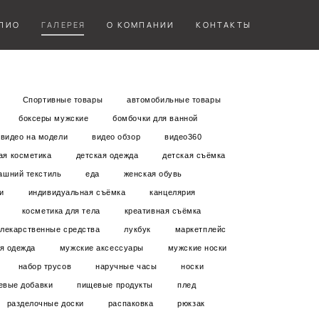
ЛИО
ЛИО
ГАЛЕРЕЯ
ГАЛЕРЕЯ
О КОМПАНИИ
О КОМПАНИИ
КОНТАКТЫ
КОНТАКТЫ
Спортивные товары
автомобильные товары
боксеры мужские
бомбочки для ванной
видео на модели
видео обзор
видео360
ая косметика
детская одежда
детская съёмка
ашний текстиль
еда
женская обувь
и
индивидуальная съёмка
канцелярия
косметика для тела
креативная съёмка
лекарственные средства
лукбук
маркетплейс
я одежда
мужские аксессуары
мужские носки
набор трусов
наручные часы
носки
евые добавки
пищевые продукты
плед
разделочные доски
распаковка
рюкзак