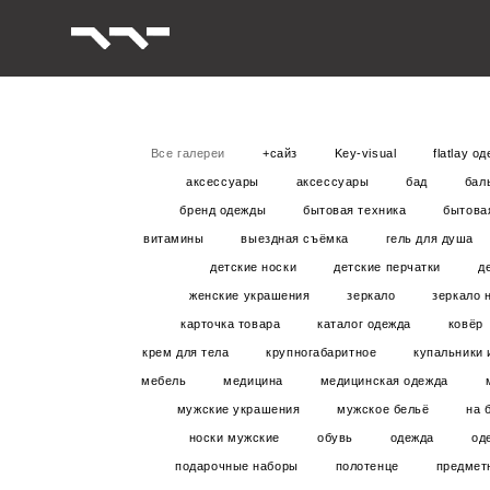
Все галереи
+сайз
Key-visual
flatlay о
аксессуары
аксессуары
бад
бал
бренд одежды
бытовая техника
бытова
витамины
выездная съёмка
гель для душа
детские носки
детские перчатки
д
женские украшения
зеркало
зеркало 
карточка товара
каталог одежда
ковёр
крем для тела
крупногабаритное
купальники 
мебель
медицина
медицинская одежда
мужские украшения
мужское бельё
на 
носки мужские
обувь
одежда
од
подарочные наборы
полотенце
предмет