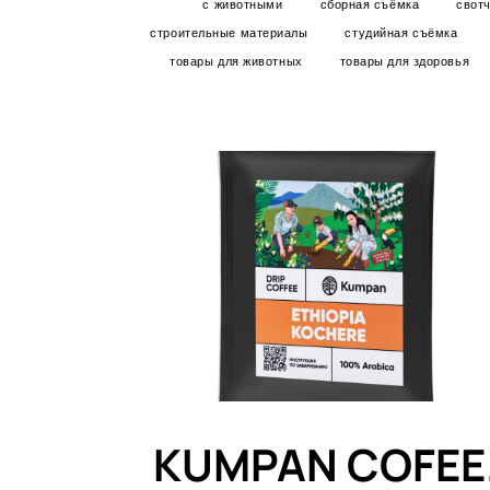
с животными
сборная съёмка
свот
строительные материалы
студийная съёмка
товары для животных
товары для здоровья
KUMPAN COFEE