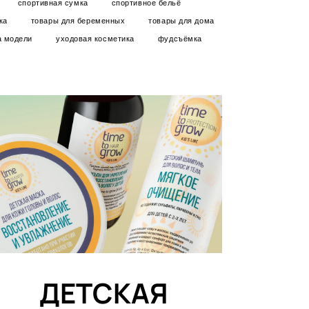
спортивная сумка
спортивное бельё
ка
товары для беременных
товары для дома
а модели
уходовая косметика
фудсъёмка
ДЕТСКАЯ