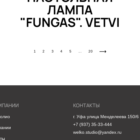
ЛАМПА
"FUNGAS". VETVI
...
1
2
3
4
5
20
МПАНИИ
КОНТАКТЫ
олио
г. Уфа улица Менделеева 150/6
+7 (937) 35-33-444
пании
welko.studio@yandex.ru
кты